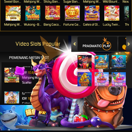
Sweet Bonanza Super Scatter
Mahjong Wins 3 – Black Scatter
Sticky Bandits Thunder Rail
Sugar Bang Bang 2
Mahjong Ways 2
Wild Bounty Showdown
Mahjong Ways
Wukong - Black Scatter
Bang Gacor 1000
Fortune Gems
Gates of Olympus Super Scatter
Lucky Twins Nexus
The 
Video Slots Popular
PEMENANG MESIN SLOT
di****1
IDR
10,653,800.00
Mahjong Wins 3 – Black
Scatter
fu****3
IDR
10,636,880.00
Gates of Olympus 1000
kari****6
IDR
9,602,000.00
Gates of Olympus™