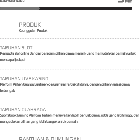
Min
Rata-Rata Waktu
PRODUK
Keunggulan Produk
TARUHAN SLOT
Penyedia slot online dengan beragam pilihan game menarik yang memudahkan pemain untuk
mencapai jackpot
TARUHAN LIVE KASINO
Platform Pilihan bagi perusahaan-perusahaan terbaik di dunia, dengan pilihan variasi game
terbanyak
TARUHAN OLAHRAGA
Sportsbook Gaming Platform Terbaik menawarkan lebih banyak game, odds yang lebih tinggi, dan
menyediakan pilihan yang lebih banyak untuk pemain.
BANTUAN & DUKUNGAN