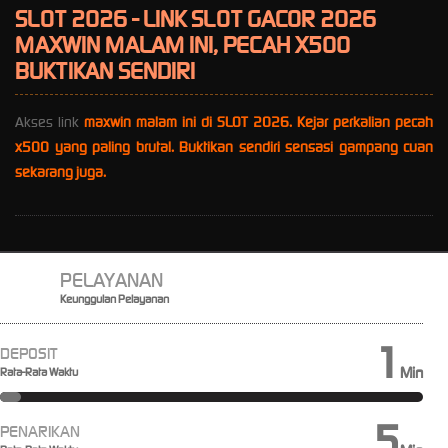
SLOT 2026 - LINK SLOT GACOR 2026
MAXWIN MALAM INI, PECAH X500
BUKTIKAN SENDIRI
Akses link
maxwin malam ini di SLOT 2026. Kejar perkalian pecah
x500 yang paling brutal. Buktikan sendiri sensasi gampang cuan
sekarang juga.
PELAYANAN
Keunggulan Pelayanan
1
DEPOSIT
Min
Rata-Rata Waktu
5
PENARIKAN