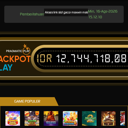
Min, 16-Ags-2026
Akses link slot gacor maxwin malam ini di SLOT 2026. Kejar perkali
Pemberitahuan
15.12.10
IDR
12,744,718,0
ACKPOT
LAY
GAME POPULER