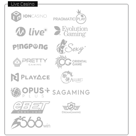
Live Casino