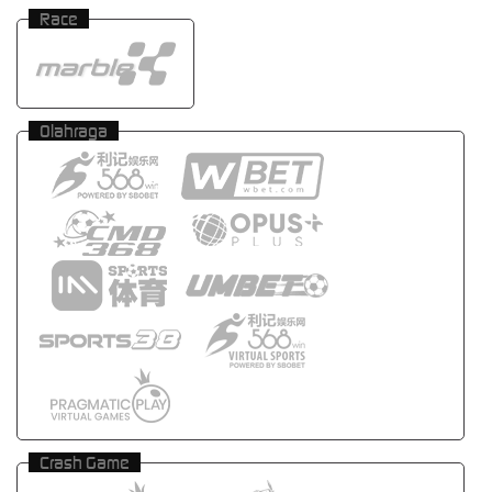
Race
Olahraga
Crash Game