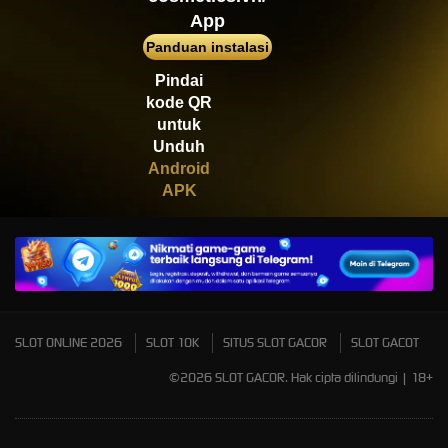
IDR
2,664,000.00
App
Mahjong Wins 3 – Black
Scatter
Panduan instalasi
Pindai
kode QR
untuk
Unduh
Android
APK
SLOT ONLINE 2026
SLOT 10K
SITUS SLOT GACOR
SLOT GACOT
©2026 SLOT GACOR. Hak cipta dilindungi | 18+