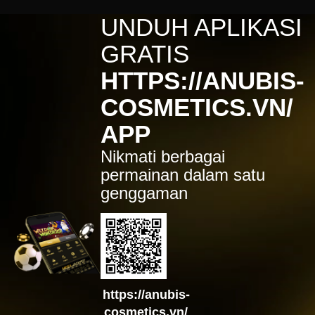
kari****6
UNDUH APLIKASI
IDR
7,914,000.00
Sugar Rush
GRATIS
zeusba****u
IDR
5,076,000.00
HTTPS://ANUBIS-
Gates of Olympus 1000
COSMETICS.VN/
kmsu****i
IDR
3,712,000.00
APP
Aztec Gems Deluxe™
Nikmati berbagai
hend****2
IDR
3,178,000.00
permainan dalam satu
Gates of Gatot Kaca 1000
genggaman
zeusba****u
IDR
3,026,000.00
Gates of Olympus 1000
zeusba****u
IDR
2,779,500.00
Gates of Olympus 1000
https://anubis-
di****1
cosmetics.vn/