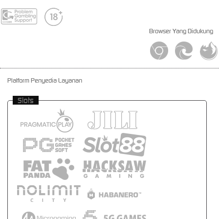
Browser Yang Didukung
Platform Penyedia Layanan
Slots