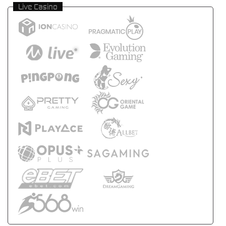
Live Casino