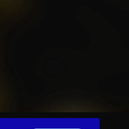
Pindai kod
untuk Un
Android 