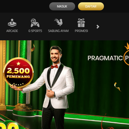
MASUK
DAFTAR
ARCADE
E-SPORTS
SABUNG AYAM
PROMOSI