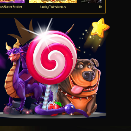
us Super Scatter
Lucky Twins Nexus
The Crypt