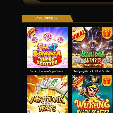
GAME POPULER
Sweet Bonanza Super Scatter
Mahjong Wins 3 – Black Scatter