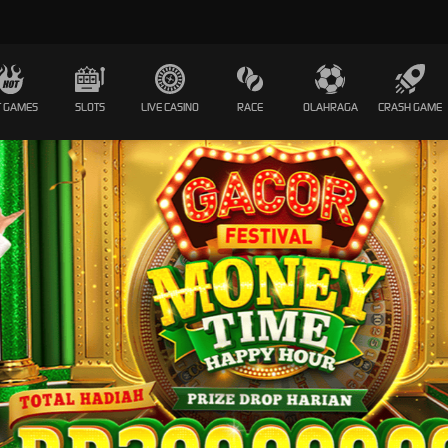
T GAMES
SLOTS
LIVE CASINO
RACE
OLAHRAGA
CRASH GAME