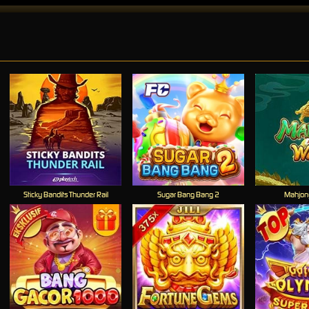
Sticky Bandits Thunder Rail
Sugar Bang Bang 2
Mahjon