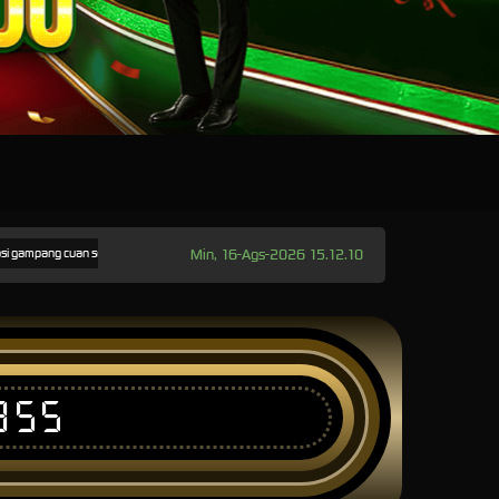
ang cuan sekarang juga.
Info Pemeliharaan: Server Game Mini AdvantPlay sedang melakukan p
Min, 16-Ags-2026 15.12.10
,355