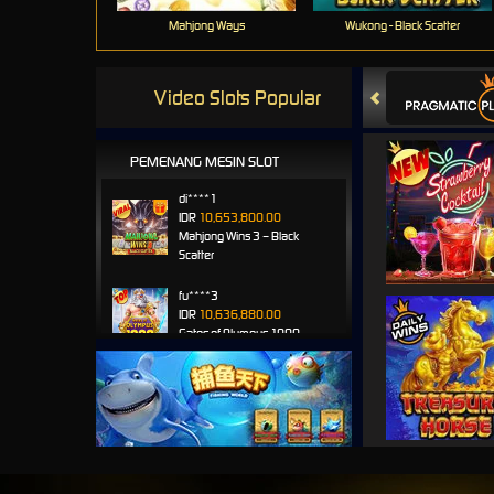
Mahjong Ways
Wukong - Black Scatter
Video Slots Popular
PEMENANG MESIN SLOT
di****1
IDR
10,653,800.00
Mahjong Wins 3 – Black
Scatter
fu****3
IDR
10,636,880.00
Gates of Olympus 1000
kari****6
IDR
9,602,000.00
Gates of Olympus™
kari****6
IDR
7,914,000.00
Sugar Rush