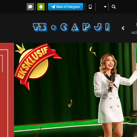
Main di Telegram
HO