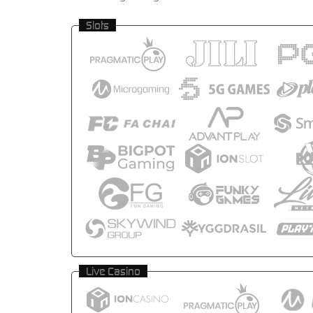
Slots
Live Casino