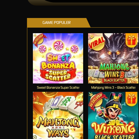
GAME POPULER
Sweet Bonanza Super Scatter
Mahjong Wins 3 – Black Scatter