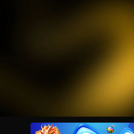
zeusba****u
IDR
5,076,000.00
Gates of Olympus 1000
kmsu****i
IDR
3,712,000.00
Aztec Gems Deluxe™
hend****2
IDR
3,178,000.00
Gates of Gatot Kaca 1000
zeusba****u
IDR
3,026,000.00
Gates of Olympus 1000
zeusba****u
IDR
2,779,500.00
Gates of Olympus 1000
di****1
IDR
2,664,000.00
Mahjong Wins 3 – Black
Scatter