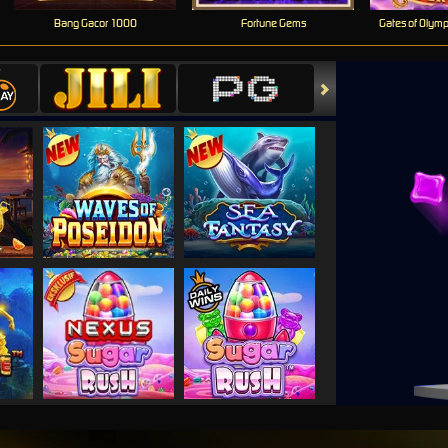
Bang Gacor 1000
Fortune Gems
Gates of Olymp