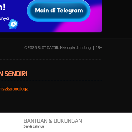
©2026 SLOT GACOR. Hak cipta dilindungi | 18+
N SENDIRI
n sekarang juga.
BANTUAN & DUKUNGAN
Servis Lainnya