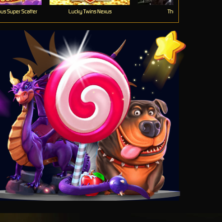
us Super Scatter
Lucky Twins Nexus
The Crypt