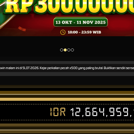
m ini di SLOT 2026. Kejar perkalian pecah x500 yang paling brutal. Buktikan sendiri sensasi gamp
IDR
12,664,959