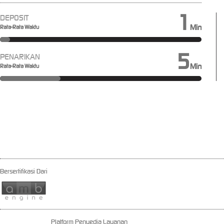
1
DEPOSIT
Min
Rata-Rata Waktu
5
PENARIKAN
Min
Rata-Rata Waktu
Bersertifikasi Dari
Platform Penyedia Layanan