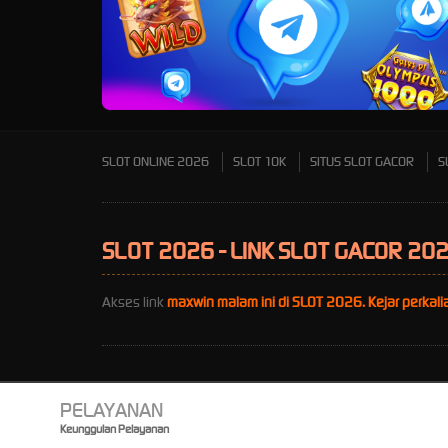
SLOT ONLINE 2026
SLOT 10K
SITUS SLOT GACOR
S
SLOT 2026 - LINK SLOT GACOR 20
Akses link
maxwin malam ini di SLOT 2026. Kejar perkali
PELAYANAN
Keunggulan Pelayanan