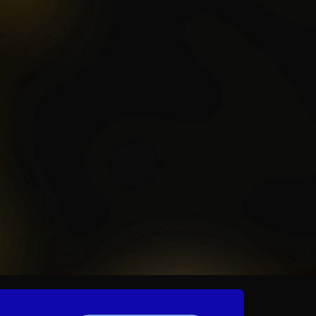
Pindai kod
untuk Un
Android 