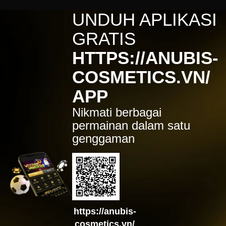
kari****6
UNDUH APLIKASI
IDR
7,914,000.00
Sugar Rush
GRATIS
zeusba****u
IDR
5,076,000.00
HTTPS://ANUBIS-
Gates of Olympus 1000
COSMETICS.VN/
kmsu****i
IDR
3,712,000.00
APP
Aztec Gems Deluxe™
Nikmati berbagai
hend****2
IDR
3,178,000.00
permainan dalam satu
Gates of Gatot Kaca 1000
genggaman
zeusba****u
IDR
3,026,000.00
Gates of Olympus 1000
zeusba****u
IDR
2,779,500.00
Gates of Olympus 1000
https://anubis-
di****1
cosmetics.vn/