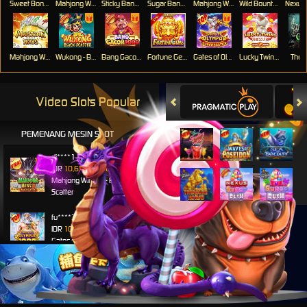
Sweet Bonanza Super Scatter
Mahjong Wins 3 – Black Scatter
Sticky Bandits Thunder Rail
Sugar Bang Bang 2
Mahjong Ways 2
Wild Bounty Showdown
Mahjong Ways
Wukong - Black Scatter
Bang Gacor 1000
Fortune Gems
Gates of Olympus Super Scatter
Lucky Twins Nexus
The 
Video Slots Popular
PEMENANG MESIN SLOT
di****1
IDR
10,653,800.00
Mahjong Wins 3 – Black
Scatter
fu****3
IDR
10,636,880.00
Gates of Olympus 1000
kari****6
IDR
9,602,000.00
Gates of Olympus™