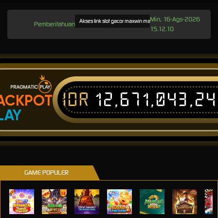
Min, 16-Ags-2026
Akses link slot gacor maxwin malam ini di SLOT 2026. Kejar perkal
Pemberitahuan
15.12.10
IDR
12,671,043,2
ACKPOT
LAY
GAME POPULER